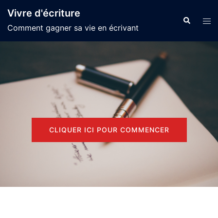
Aller
Vivre d'écriture
au
Recherche
Ouvr
Comment gagner sa vie en écrivant
contenu
le
men
CLIQUER ICI POUR COMMENCER