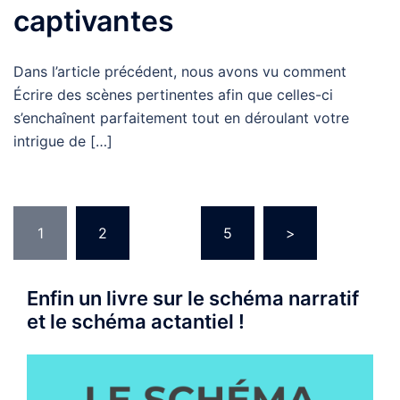
captivantes
Dans l’article précédent, nous avons vu comment
Écrire des scènes pertinentes afin que celles-ci
s’enchaînent parfaitement tout en déroulant votre
intrigue de […]
Navigation
1
2
…
5
>
des
articles
Enfin un livre sur le schéma narratif
et le schéma actantiel !