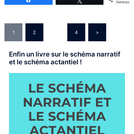
Partagez
Tweetez
PARTAGES
Navigation
1
2
…
4
>
des
articles
Enfin un livre sur le schéma narratif
et le schéma actantiel !