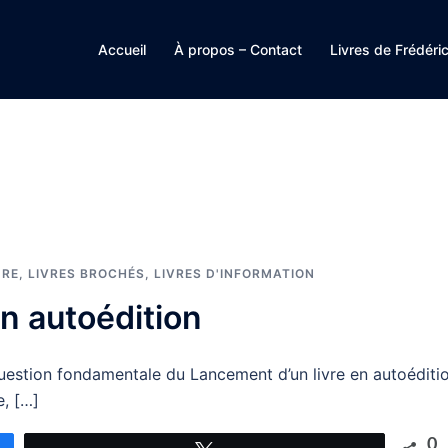
Accueil
À propos – Contact
Livres de Frédéri
URE
,
LIVRES BROCHÉS
,
LIVRES D'INFORMATION
n autoédition
question fondamentale du Lancement d’un livre en autoéditi
e, […]
0