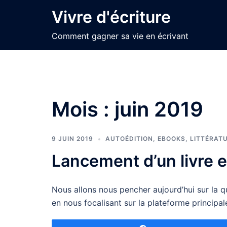
Aller
Vivre d'écriture
au
contenu
Comment gagner sa vie en écrivant
Mois :
juin 2019
9 JUIN 2019
AUTOÉDITION
,
EBOOKS
,
LITTÉRAT
Lancement d’un livre e
Nous allons nous pencher aujourd’hui sur la 
en nous focalisant sur la plateforme principal