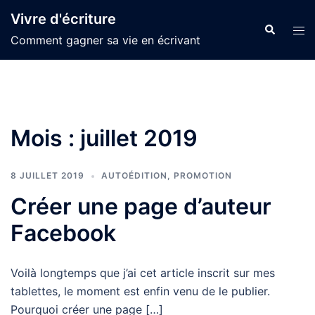
Aller
Vivre d'écriture
au
Recherche
Ouvr
Comment gagner sa vie en écrivant
contenu
le
men
Mois :
juillet 2019
8 JUILLET 2019
AUTOÉDITION
,
PROMOTION
Créer une page d’auteur
Facebook
Voilà longtemps que j’ai cet article inscrit sur mes
tablettes, le moment est enfin venu de le publier.
Pourquoi créer une page […]