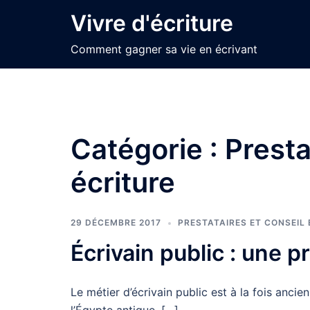
Aller
Vivre d'écriture
au
contenu
Comment gagner sa vie en écrivant
Catégorie :
Presta
écriture
29 DÉCEMBRE 2017
PRESTATAIRES ET CONSEIL 
Écrivain public : une p
Le métier d’écrivain public est à la fois ancie