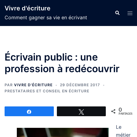
Aller
Vivre d'écriture
au
Recherche
Ouvr
Comment gagner sa vie en écrivant
contenu
le
men
Écrivain public : une
profession à redécouvrir
PAR
VIVRE D'ÉCRITURE
29 DÉCEMBRE 2017
PRESTATAIRES ET CONSEIL EN ÉCRITURE
0
Partagez
Tweetez
PARTAGES
Le
métier