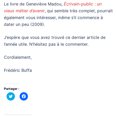
Le livre de Geneviève Madou,
Écrivain-public : un
vieux métier d’avenir
, qui semble très complet, pourrait
également vous intéresser, même s’il commence à
dater un peu (2009).
J’espère que vous avez trouvé ce dernier article de
l’année utile. N’hésitez pas à le commenter.
Cordialement,
Frédéric Buffa
Partager :
Cliquez
Cliquez
pour
pour
partager
partager
sur
sur
Twitter(ouvre
Facebook(ouvre
dans
dans
une
une