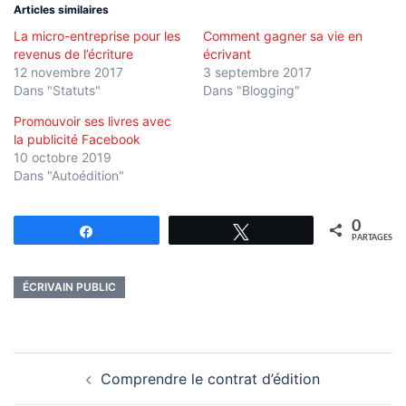
nouvelle
nouvelle
Articles similaires
fenêtre)
fenêtre)
La micro-entreprise pour les
Comment gagner sa vie en
revenus de l’écriture
écrivant
12 novembre 2017
3 septembre 2017
Dans "Statuts"
Dans "Blogging"
Promouvoir ses livres avec
la publicité Facebook
10 octobre 2019
Dans "Autoédition"
0
Partagez
Tweetez
PARTAGES
ÉCRIVAIN PUBLIC
Navigation
Comprendre le contrat d’édition
d’article