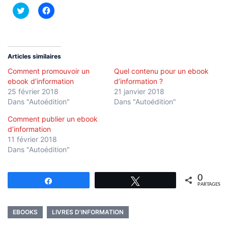
Cliquez
Cliquez
pour
pour
partager
partager
sur
sur
Twitter(ouvre
Facebook(ouvre
dans
dans
une
une
nouvelle
nouvelle
Articles similaires
fenêtre)
fenêtre)
Comment promouvoir un
Quel contenu pour un ebook
ebook d’information
d’information ?
25 février 2018
21 janvier 2018
Dans "Autoédition"
Dans "Autoédition"
Comment publier un ebook
d’information
11 février 2018
Dans "Autoédition"
0
Partagez
Tweetez
PARTAGES
EBOOKS
LIVRES D'INFORMATION