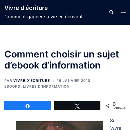
Aller
Vivre d'écriture
au
Recherche
Ouvr
Comment gagner sa vie en écrivant
contenu
le
men
Comment choisir un sujet
d’ebook d’information
PAR
VIVRE D'ÉCRITURE
16 JANVIER 2018
EBOOKS
,
LIVRES D'INFORMATION
0
Partagez
Tweetez
PARTAGES
Sur
Vivre