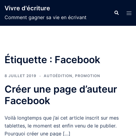
Aller
Vivre d'écriture
au
Recherche
Ouvr
Comment gagner sa vie en écrivant
contenu
le
men
Étiquette :
Facebook
8 JUILLET 2019
AUTOÉDITION
,
PROMOTION
Créer une page d’auteur
Facebook
Voilà longtemps que j’ai cet article inscrit sur mes
tablettes, le moment est enfin venu de le publier.
Pourquoi créer une page […]