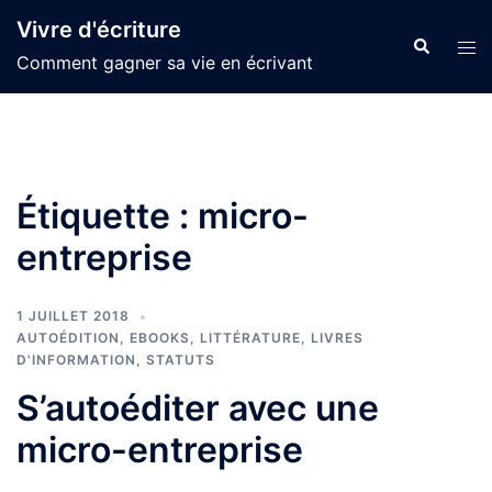
Aller
Vivre d'écriture
au
Recherche
Ouvr
Comment gagner sa vie en écrivant
contenu
le
men
Étiquette :
micro-
entreprise
1 JUILLET 2018
AUTOÉDITION
,
EBOOKS
,
LITTÉRATURE
,
LIVRES
D'INFORMATION
,
STATUTS
S’autoéditer avec une
micro-entreprise