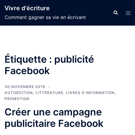
Aller
Vivre d'écriture
au
Recherche
Ouvr
Comment gagner sa vie en écrivant
contenu
le
men
Étiquette :
publicité
Facebook
30 NOVEMBRE 2019
AUTOÉDITION
,
LITTÉRATURE
,
LIVRES D'INFORMATION
,
PROMOTION
Créer une campagne
publicitaire Facebook