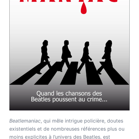
Beatlemaniac
, qui mêle intrigue policière, doutes
existentiels et de nombreuses références plus ou
moins explicites à l’univers des Beatles, est