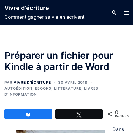
Aller
Vivre d'écriture
au
Recherche
Ouvr
Comment gagner sa vie en écrivant
contenu
le
men
Préparer un fichier pour
Kindle à partir de Word
PAR
VIVRE D'ÉCRITURE
30 AVRIL 2018
AUTOÉDITION
,
EBOOKS
,
LITTÉRATURE
,
LIVRES
D'INFORMATION
0
Partagez
Tweetez
PARTAGES
Dans