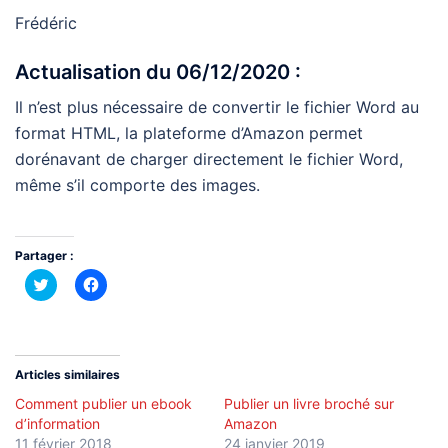
Frédéric
Actualisation du 06/12/2020 :
Il n’est plus nécessaire de convertir le fichier Word au
format HTML, la plateforme d’Amazon permet
dorénavant de charger directement le fichier Word,
même s’il comporte des images.
Partager :
Cliquez
Cliquez
pour
pour
partager
partager
sur
sur
Twitter(ouvre
Facebook(ouvre
dans
dans
une
une
nouvelle
nouvelle
Articles similaires
fenêtre)
fenêtre)
Comment publier un ebook
Publier un livre broché sur
d’information
Amazon
11 février 2018
24 janvier 2019