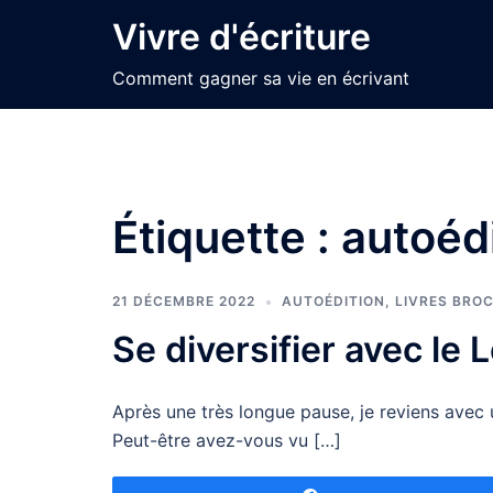
Aller
Vivre d'écriture
au
contenu
Comment gagner sa vie en écrivant
Étiquette :
autoéd
21 DÉCEMBRE 2022
AUTOÉDITION
,
LIVRES BRO
Se diversifier avec le
Après une très longue pause, je reviens avec u
Peut-être avez-vous vu […]