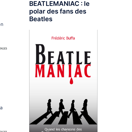
BEATLEMANIAC : le
polar des fans des
Beatles
on
TAGES
la