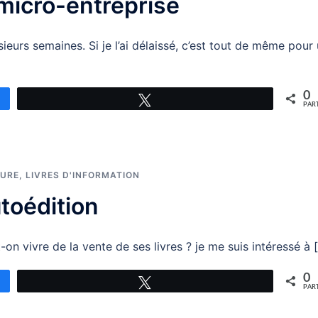
 micro-entreprise
ieurs semaines. Si je l’ai délaissé, c’est tout de même pour
0
Tweetez
PAR
TURE
,
LIVRES D'INFORMATION
utoédition
on vivre de la vente de ses livres ? je me suis intéressé à 
0
Tweetez
PAR