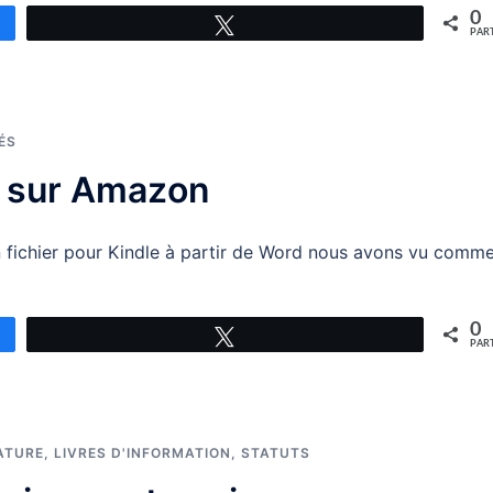
0
Tweetez
PAR
ÉS
hé sur Amazon
un fichier pour Kindle à partir de Word nous avons vu comm
0
Tweetez
PAR
ATURE
,
LIVRES D'INFORMATION
,
STATUTS