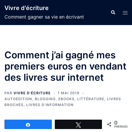
Aller
Vivre d'écriture
au
Recherche
Ouvr
Comment gagner sa vie en écrivant
contenu
le
men
Comment j’ai gagné mes
premiers euros en vendant
des livres sur internet
PAR
VIVRE D'ÉCRITURE
1 MAI 2019
AUTOÉDITION
,
BLOGGING
,
EBOOKS
,
LITTÉRATURE
,
LIVRES
BROCHÉS
,
LIVRES D'INFORMATION
0
Partagez
Tweetez
PARTAGES