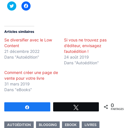
Cliquez
Cliquez
pour
pour
partager
partager
sur
sur
Twitter(ouvre
Facebook(ouvre
dans
dans
une
une
nouvelle
nouvelle
Articles similaires
fenêtre)
fenêtre)
Se diversifier avec le Low
Si vous ne trouvez pas
Content
d’éditeur, envisagez
21 décembre 2022
l’autoédition !
Dans "Autoédition"
24 août 2019
Dans "Autoédition"
Comment créer une page de
vente pour votre livre
31 mars 2019
Dans "eBooks"
0
Partagez
Tweetez
PARTAGES
AUTOÉDITION
BLOGGING
EBOOK
LIVRES