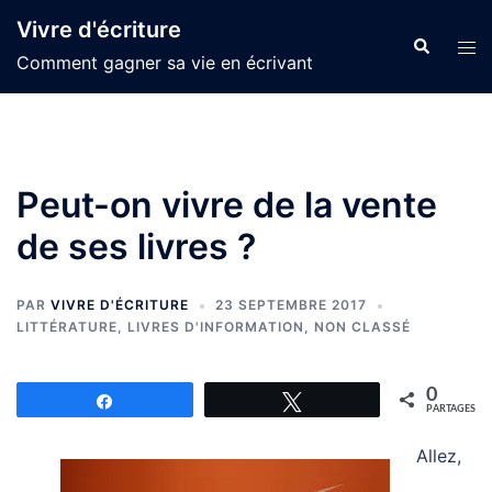
Aller
Vivre d'écriture
au
Recherche
Ouvr
Comment gagner sa vie en écrivant
contenu
le
men
Peut-on vivre de la vente
de ses livres ?
PAR
VIVRE D'ÉCRITURE
23 SEPTEMBRE 2017
LITTÉRATURE
,
LIVRES D'INFORMATION
,
NON CLASSÉ
0
Partagez
Tweetez
PARTAGES
Allez,