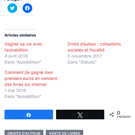
Cliquez
Cliquez
pour
pour
partager
partager
sur
sur
Twitter(ouvre
Facebook(ouvre
dans
dans
une
une
nouvelle
nouvelle
Articles similaires
fenêtre)
fenêtre)
Gagner sa vie avec
Droits d’auteur : cotisations
l’autoédition
sociales et fiscalité
4 avril 2018
5 novembre 2017
Dans "Autoédition"
Dans "Statuts"
Comment j’ai gagné mes
premiers euros en vendant
des livres sur internet
1 mai 2019
Dans "Autoédition"
0
Partagez
Tweetez
PARTAGES
DROITS D'AUTEUR
VENTE DE LIVRES