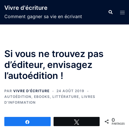
Aller
Vivre d'écriture
au
Recherche
Ouvr
Comment gagner sa vie en écrivant
contenu
le
men
Si vous ne trouvez pas
d’éditeur, envisagez
l’autoédition !
PAR
VIVRE D'ÉCRITURE
24 AOÛT 2019
AUTOÉDITION
,
EBOOKS
,
LITTÉRATURE
,
LIVRES
D'INFORMATION
0
Partagez
Tweetez
PARTAGES