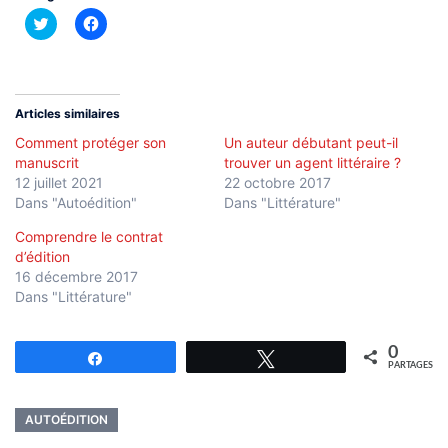
Cliquez
Cliquez
pour
pour
partager
partager
sur
sur
Twitter(ouvre
Facebook(ouvre
dans
dans
une
une
nouvelle
nouvelle
Articles similaires
fenêtre)
fenêtre)
Comment protéger son
Un auteur débutant peut-il
manuscrit
trouver un agent littéraire ?
12 juillet 2021
22 octobre 2017
Dans "Autoédition"
Dans "Littérature"
Comprendre le contrat
d’édition
16 décembre 2017
Dans "Littérature"
0
Partagez
Tweetez
PARTAGES
AUTOÉDITION